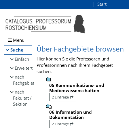
Browsen
Start
Login
direkt zum Inhalt
Menü
Über Fachgebiete browsen
Suche
Hier können Sie die Professoren und
Einfach
Professorinnen nach Ihrem Fachgebiet
Erweitert
suchen.
nach
Fachgebiet
05 Kommunikations- und
Medienwissenschaften
nach
2 Einträge
Fakultät /
Sektion
06 Information und
Dokumentation
2 Einträge