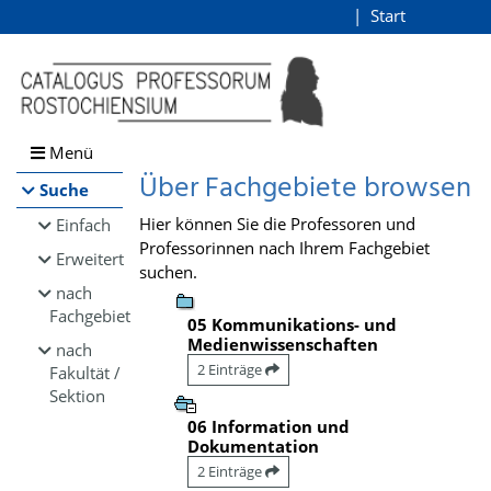
Browsen
Start
Login
direkt zum Inhalt
Menü
Über Fachgebiete browsen
Suche
Hier können Sie die Professoren und
Einfach
Professorinnen nach Ihrem Fachgebiet
Erweitert
suchen.
nach
Fachgebiet
05 Kommunikations- und
Medienwissenschaften
nach
2 Einträge
Fakultät /
Sektion
06 Information und
Dokumentation
2 Einträge