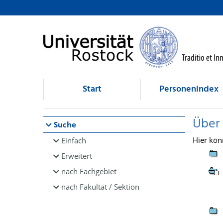
Browsen
direkt zum Inhalt
Start
Personenindex
Über
Suche
Hier kön
Einfach
Erweitert
nach Fachgebiet
nach Fakultät / Sektion