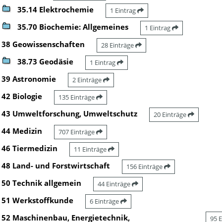
35.14 Elektrochemie
1 Eintrag
35.70 Biochemie: Allgemeines
1 Eintrag
38 Geowissenschaften
28 Einträge
38.73 Geodäsie
1 Eintrag
39 Astronomie
2 Einträge
42 Biologie
135 Einträge
43 Umweltforschung, Umweltschutz
20 Einträge
44 Medizin
707 Einträge
46 Tiermedizin
11 Einträge
48 Land- und Forstwirtschaft
156 Einträge
50 Technik allgemein
44 Einträge
51 Werkstoffkunde
6 Einträge
52 Maschinenbau, Energietechnik,
95 