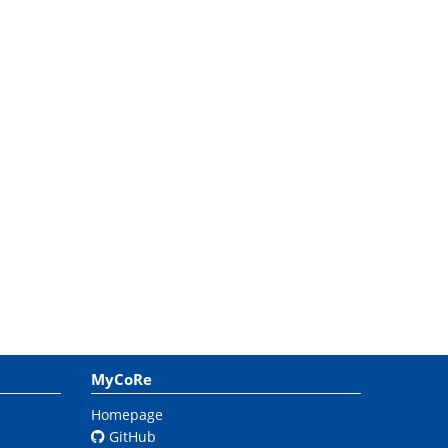
MyCoRe
Homepage
GitHub