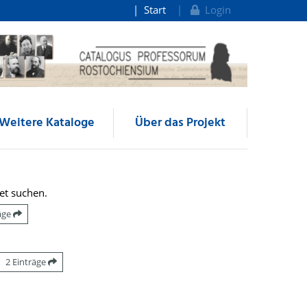
Start
Login
Weitere Kataloge
Über das Projekt
et suchen.
räge
2 Einträge