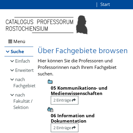
Browsen
Start
Login
direkt zum Inhalt
Menü
Über Fachgebiete browsen
Suche
Hier können Sie die Professoren und
Einfach
Professorinnen nach Ihrem Fachgebiet
Erweitert
suchen.
nach
Fachgebiet
05 Kommunikations- und
Medienwissenschaften
nach
2 Einträge
Fakultät /
Sektion
06 Information und
Dokumentation
2 Einträge