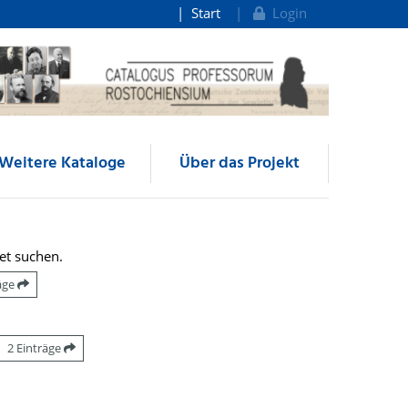
Start
Login
Weitere Kataloge
Über das Projekt
et suchen.
räge
2 Einträge