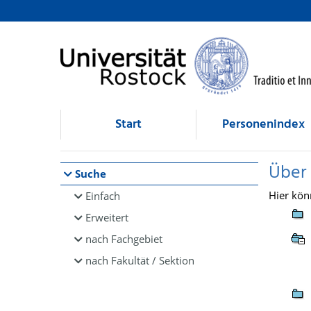
Browsen
direkt zum Inhalt
Start
Personenindex
Über
Suche
Hier kön
Einfach
Erweitert
nach Fachgebiet
nach Fakultät / Sektion