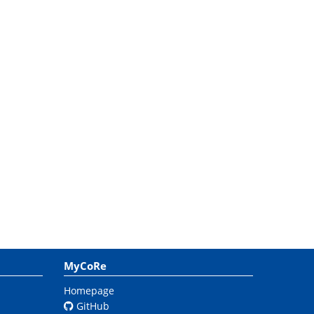
MyCoRe
Homepage
GitHub