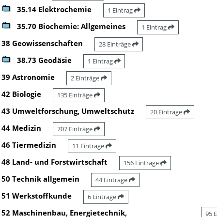
35.14 Elektrochemie
1 Eintrag
35.70 Biochemie: Allgemeines
1 Eintrag
38 Geowissenschaften
28 Einträge
38.73 Geodäsie
1 Eintrag
39 Astronomie
2 Einträge
42 Biologie
135 Einträge
43 Umweltforschung, Umweltschutz
20 Einträge
44 Medizin
707 Einträge
46 Tiermedizin
11 Einträge
48 Land- und Forstwirtschaft
156 Einträge
50 Technik allgemein
44 Einträge
51 Werkstoffkunde
6 Einträge
52 Maschinenbau, Energietechnik,
95 