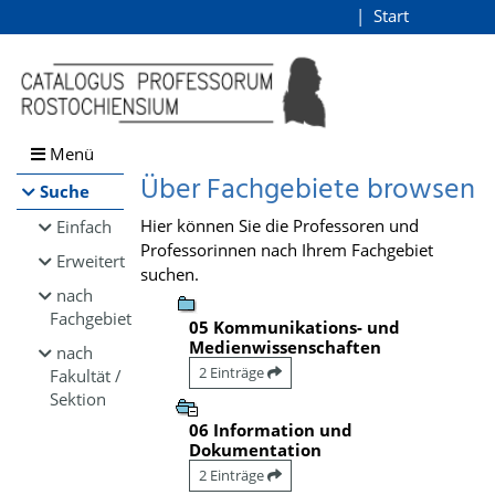
Browsen
Start
Login
direkt zum Inhalt
Menü
Über Fachgebiete browsen
Suche
Hier können Sie die Professoren und
Einfach
Professorinnen nach Ihrem Fachgebiet
Erweitert
suchen.
nach
Fachgebiet
05 Kommunikations- und
Medienwissenschaften
nach
2 Einträge
Fakultät /
Sektion
06 Information und
Dokumentation
2 Einträge