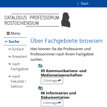
Browsen
Start
Login
direkt zum Inhalt
Menü
Über Fachgebiete browsen
Suche
Hier können Sie die Professoren und
Einfach
Professorinnen nach Ihrem Fachgebiet
Erweitert
suchen.
nach
Fachgebiet
05 Kommunikations- und
Medienwissenschaften
nach
2 Einträge
Fakultät /
Sektion
06 Information und
Dokumentation
2 Einträge