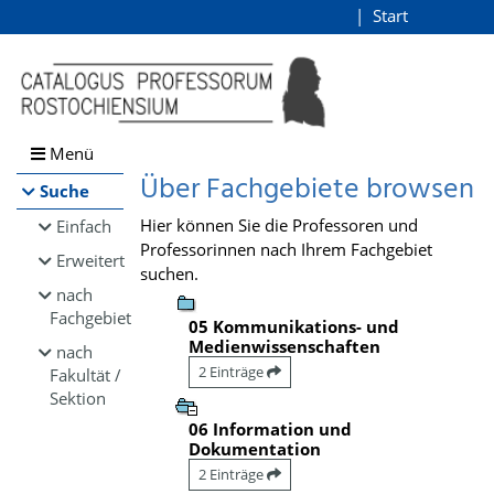
Browsen
Start
Login
direkt zum Inhalt
Menü
Über Fachgebiete browsen
Suche
Hier können Sie die Professoren und
Einfach
Professorinnen nach Ihrem Fachgebiet
Erweitert
suchen.
nach
Fachgebiet
05 Kommunikations- und
Medienwissenschaften
nach
2 Einträge
Fakultät /
Sektion
06 Information und
Dokumentation
2 Einträge