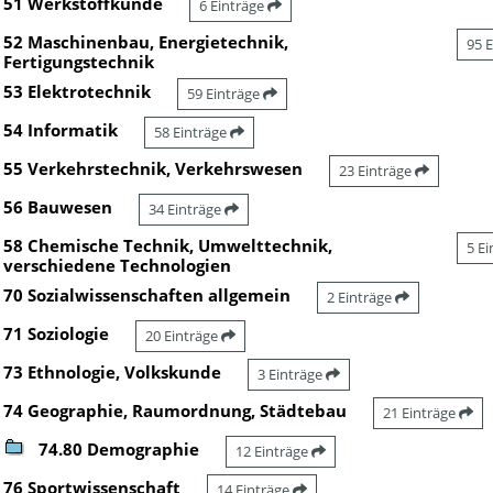
51 Werkstoffkunde
6 Einträge
52 Maschinenbau, Energietechnik,
95 
Fertigungstechnik
53 Elektrotechnik
59 Einträge
54 Informatik
58 Einträge
55 Verkehrstechnik, Verkehrswesen
23 Einträge
56 Bauwesen
34 Einträge
58 Chemische Technik, Umwelttechnik,
5 E
verschiedene Technologien
70 Sozialwissenschaften allgemein
2 Einträge
71 Soziologie
20 Einträge
73 Ethnologie, Volkskunde
3 Einträge
74 Geographie, Raumordnung, Städtebau
21 Einträge
74.80 Demographie
12 Einträge
76 Sportwissenschaft
14 Einträge