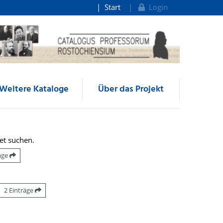
Start
Login
Weitere Kataloge
Über das Projekt
et suchen.
räge
2 Einträge