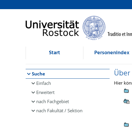
Browsen
direkt zum Inhalt
Start
Personenindex
Über
Suche
Hier kön
Einfach
Erweitert
nach Fachgebiet
nach Fakultät / Sektion