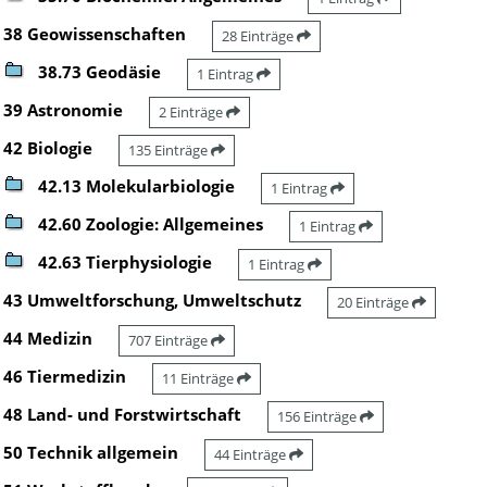
38 Geowissenschaften
28 Einträge
38.73 Geodäsie
1 Eintrag
39 Astronomie
2 Einträge
42 Biologie
135 Einträge
42.13 Molekularbiologie
1 Eintrag
42.60 Zoologie: Allgemeines
1 Eintrag
42.63 Tierphysiologie
1 Eintrag
43 Umweltforschung, Umweltschutz
20 Einträge
44 Medizin
707 Einträge
46 Tiermedizin
11 Einträge
48 Land- und Forstwirtschaft
156 Einträge
50 Technik allgemein
44 Einträge