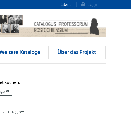
Start
Login
Weitere Kataloge
Über das Projekt
et suchen.
räge
2 Einträge