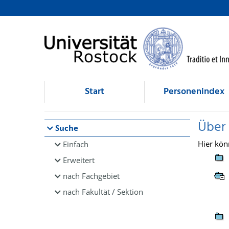
Browsen
direkt zum Inhalt
Start
Personenindex
Über
Suche
Hier kön
Einfach
Erweitert
nach Fachgebiet
nach Fakultät / Sektion