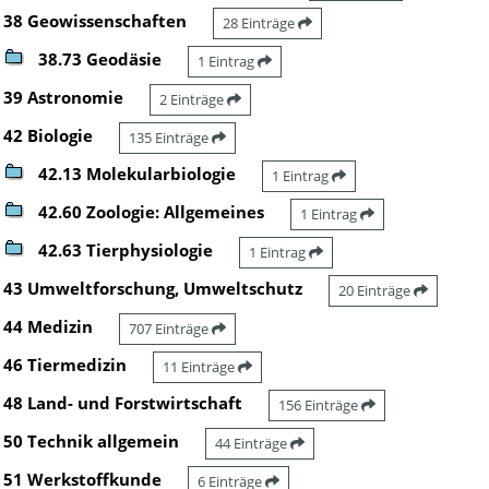
38 Geowissenschaften
28 Einträge
38.73 Geodäsie
1 Eintrag
39 Astronomie
2 Einträge
42 Biologie
135 Einträge
42.13 Molekularbiologie
1 Eintrag
42.60 Zoologie: Allgemeines
1 Eintrag
42.63 Tierphysiologie
1 Eintrag
43 Umweltforschung, Umweltschutz
20 Einträge
44 Medizin
707 Einträge
46 Tiermedizin
11 Einträge
48 Land- und Forstwirtschaft
156 Einträge
50 Technik allgemein
44 Einträge
51 Werkstoffkunde
6 Einträge