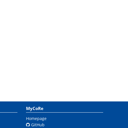
MyCoRe
Homepage
GitHub