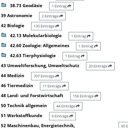
38.73 Geodäsie
1 Eintrag
39 Astronomie
2 Einträge
42 Biologie
135 Einträge
42.13 Molekularbiologie
1 Eintrag
42.60 Zoologie: Allgemeines
1 Eintrag
42.63 Tierphysiologie
1 Eintrag
43 Umweltforschung, Umweltschutz
20 Einträge
44 Medizin
707 Einträge
46 Tiermedizin
11 Einträge
48 Land- und Forstwirtschaft
156 Einträge
50 Technik allgemein
44 Einträge
51 Werkstoffkunde
6 Einträge
52 Maschinenbau, Energietechnik,
95 