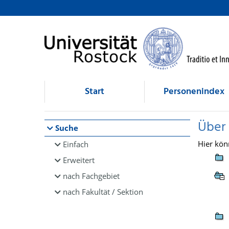
Browsen
direkt zum Inhalt
Start
Personenindex
Über
Suche
Hier kön
Einfach
Erweitert
nach Fachgebiet
nach Fakultät / Sektion