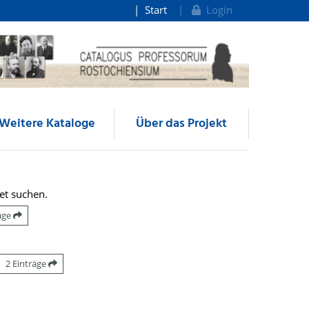
Start
Login
Weitere Kataloge
Über das Projekt
et suchen.
räge
2 Einträge