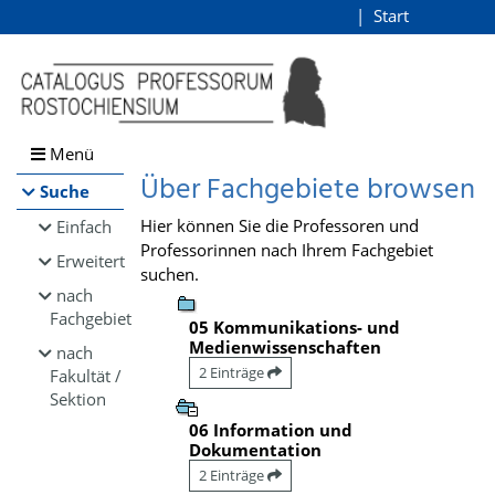
Browsen
Start
Login
direkt zum Inhalt
Menü
Über Fachgebiete browsen
Suche
Hier können Sie die Professoren und
Einfach
Professorinnen nach Ihrem Fachgebiet
Erweitert
suchen.
nach
Fachgebiet
05 Kommunikations- und
Medienwissenschaften
nach
2 Einträge
Fakultät /
Sektion
06 Information und
Dokumentation
2 Einträge