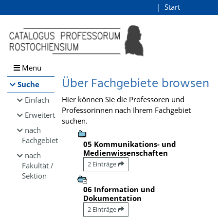
Browsen
Start
Login
direkt zum Inhalt
Menü
Über Fachgebiete browsen
Suche
Hier können Sie die Professoren und
Einfach
Professorinnen nach Ihrem Fachgebiet
Erweitert
suchen.
nach
Fachgebiet
05 Kommunikations- und
Medienwissenschaften
nach
2 Einträge
Fakultät /
Sektion
06 Information und
Dokumentation
2 Einträge