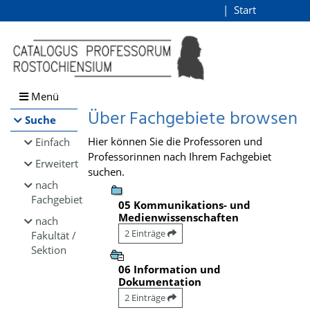
Browsen
Start
Login
direkt zum Inhalt
Menü
Über Fachgebiete browsen
Suche
Hier können Sie die Professoren und
Einfach
Professorinnen nach Ihrem Fachgebiet
Erweitert
suchen.
nach
Fachgebiet
05 Kommunikations- und
Medienwissenschaften
nach
2 Einträge
Fakultät /
Sektion
06 Information und
Dokumentation
2 Einträge