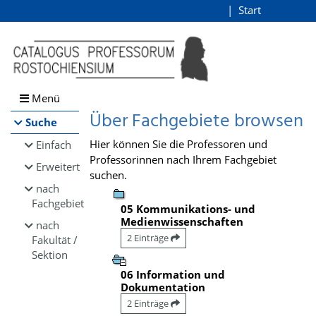
Browsen
Start
Login
direkt zum Inhalt
Menü
Über Fachgebiete browsen
Suche
Hier können Sie die Professoren und
Einfach
Professorinnen nach Ihrem Fachgebiet
Erweitert
suchen.
nach
Fachgebiet
05 Kommunikations- und
Medienwissenschaften
nach
2 Einträge
Fakultät /
Sektion
06 Information und
Dokumentation
2 Einträge