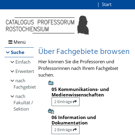
Browsen
Start
Login
direkt zum Inhalt
Menü
Über Fachgebiete browsen
Suche
Hier können Sie die Professoren und
Einfach
Professorinnen nach Ihrem Fachgebiet
Erweitert
suchen.
nach
Fachgebiet
05 Kommunikations- und
Medienwissenschaften
nach
2 Einträge
Fakultät /
Sektion
06 Information und
Dokumentation
2 Einträge