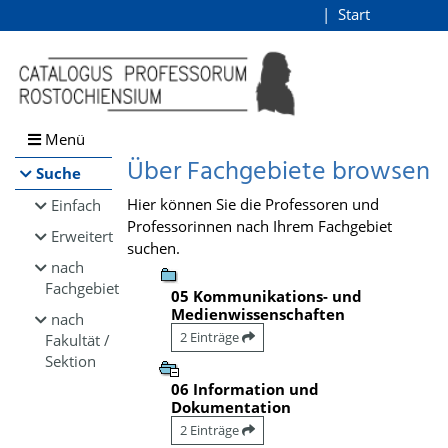
Browsen
Start
Login
direkt zum Inhalt
Menü
Über Fachgebiete browsen
Suche
Hier können Sie die Professoren und
Einfach
Professorinnen nach Ihrem Fachgebiet
Erweitert
suchen.
nach
Fachgebiet
05 Kommunikations- und
Medienwissenschaften
nach
2 Einträge
Fakultät /
Sektion
06 Information und
Dokumentation
2 Einträge