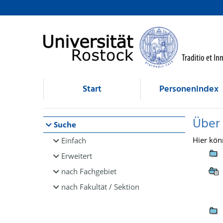
Browsen
direkt zum Inhalt
Start
Personenindex
Über
Suche
Hier kön
Einfach
Erweitert
nach Fachgebiet
nach Fakultät / Sektion