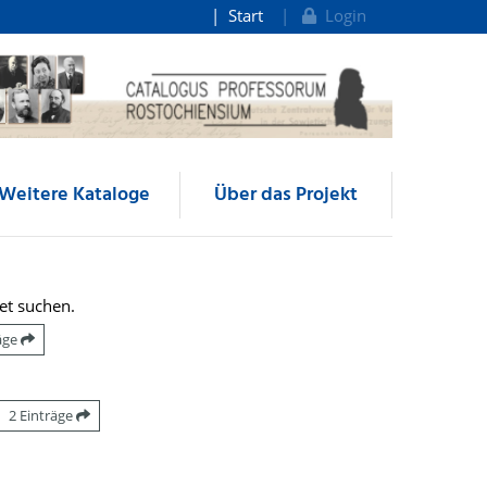
Start
Login
Weitere Kataloge
Über das Projekt
et suchen.
räge
2 Einträge