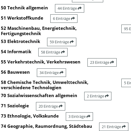
50 Technik allgemein
44 Einträge
51 Werkstoffkunde
6 Einträge
52 Maschinenbau, Energietechnik,
95 
Fertigungstechnik
53 Elektrotechnik
59 Einträge
54 Informatik
58 Einträge
55 Verkehrstechnik, Verkehrswesen
23 Einträge
56 Bauwesen
34 Einträge
58 Chemische Technik, Umwelttechnik,
5 E
verschiedene Technologien
70 Sozialwissenschaften allgemein
2 Einträge
71 Soziologie
20 Einträge
73 Ethnologie, Volkskunde
3 Einträge
74 Geographie, Raumordnung, Städtebau
21 Einträge