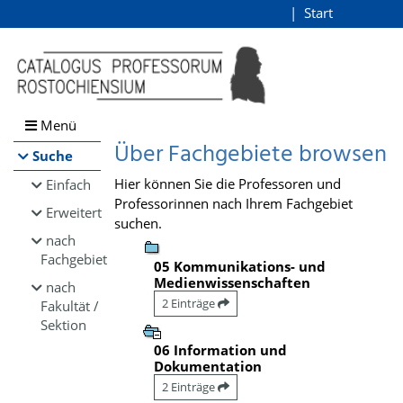
Browsen
Start
Login
direkt zum Inhalt
Menü
Über Fachgebiete browsen
Suche
Hier können Sie die Professoren und
Einfach
Professorinnen nach Ihrem Fachgebiet
Erweitert
suchen.
nach
Fachgebiet
05 Kommunikations- und
Medienwissenschaften
nach
2 Einträge
Fakultät /
Sektion
06 Information und
Dokumentation
2 Einträge