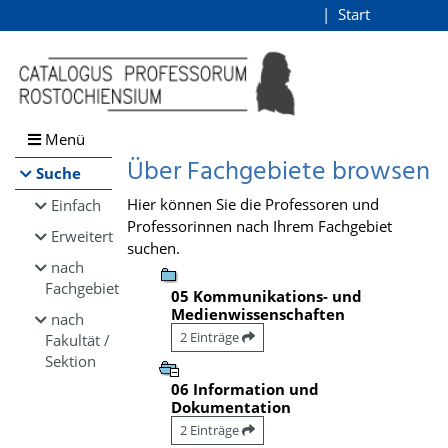
Browsen
Start
Login
direkt zum Inhalt
Menü
Über Fachgebiete browsen
Suche
Hier können Sie die Professoren und
Einfach
Professorinnen nach Ihrem Fachgebiet
Erweitert
suchen.
nach
Fachgebiet
05 Kommunikations- und
Medienwissenschaften
nach
2 Einträge
Fakultät /
Sektion
06 Information und
Dokumentation
2 Einträge