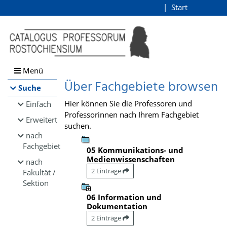
Browsen
Start
Login
direkt zum Inhalt
Menü
Über Fachgebiete browsen
Suche
Hier können Sie die Professoren und
Einfach
Professorinnen nach Ihrem Fachgebiet
Erweitert
suchen.
nach
Fachgebiet
05 Kommunikations- und
Medienwissenschaften
nach
2 Einträge
Fakultät /
Sektion
06 Information und
Dokumentation
2 Einträge