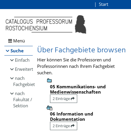
Browsen
Start
Login
direkt zum Inhalt
Menü
Über Fachgebiete browsen
Suche
Hier können Sie die Professoren und
Einfach
Professorinnen nach Ihrem Fachgebiet
Erweitert
suchen.
nach
Fachgebiet
05 Kommunikations- und
Medienwissenschaften
nach
2 Einträge
Fakultät /
Sektion
06 Information und
Dokumentation
2 Einträge