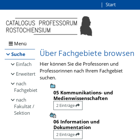
Browsen
Start
Login
direkt zum Inhalt
Menü
Über Fachgebiete browsen
Suche
Hier können Sie die Professoren und
Einfach
Professorinnen nach Ihrem Fachgebiet
Erweitert
suchen.
nach
Fachgebiet
05 Kommunikations- und
Medienwissenschaften
nach
2 Einträge
Fakultät /
Sektion
06 Information und
Dokumentation
2 Einträge