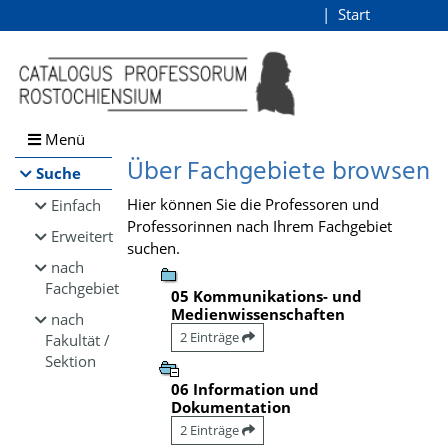
Browsen
Start
Login
direkt zum Inhalt
Menü
Über Fachgebiete browsen
Suche
Hier können Sie die Professoren und
Einfach
Professorinnen nach Ihrem Fachgebiet
Erweitert
suchen.
nach
Fachgebiet
05 Kommunikations- und
Medienwissenschaften
nach
2 Einträge
Fakultät /
Sektion
06 Information und
Dokumentation
2 Einträge