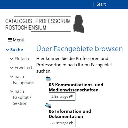
Browsen
Start
Login
direkt zum Inhalt
Menü
Über Fachgebiete browsen
Suche
Hier können Sie die Professoren und
Einfach
Professorinnen nach Ihrem Fachgebiet
Erweitert
suchen.
nach
Fachgebiet
05 Kommunikations- und
Medienwissenschaften
nach
2 Einträge
Fakultät /
Sektion
06 Information und
Dokumentation
2 Einträge