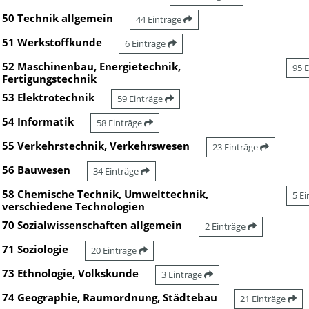
50 Technik allgemein
44 Einträge
51 Werkstoffkunde
6 Einträge
52 Maschinenbau, Energietechnik,
95 
Fertigungstechnik
53 Elektrotechnik
59 Einträge
54 Informatik
58 Einträge
55 Verkehrstechnik, Verkehrswesen
23 Einträge
56 Bauwesen
34 Einträge
58 Chemische Technik, Umwelttechnik,
5 E
verschiedene Technologien
70 Sozialwissenschaften allgemein
2 Einträge
71 Soziologie
20 Einträge
73 Ethnologie, Volkskunde
3 Einträge
74 Geographie, Raumordnung, Städtebau
21 Einträge