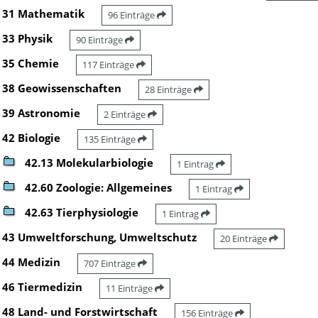
31 Mathematik
96 Einträge
33 Physik
90 Einträge
35 Chemie
117 Einträge
38 Geowissenschaften
28 Einträge
39 Astronomie
2 Einträge
42 Biologie
135 Einträge
42.13 Molekularbiologie
1 Eintrag
42.60 Zoologie: Allgemeines
1 Eintrag
42.63 Tierphysiologie
1 Eintrag
43 Umweltforschung, Umweltschutz
20 Einträge
44 Medizin
707 Einträge
46 Tiermedizin
11 Einträge
48 Land- und Forstwirtschaft
156 Einträge