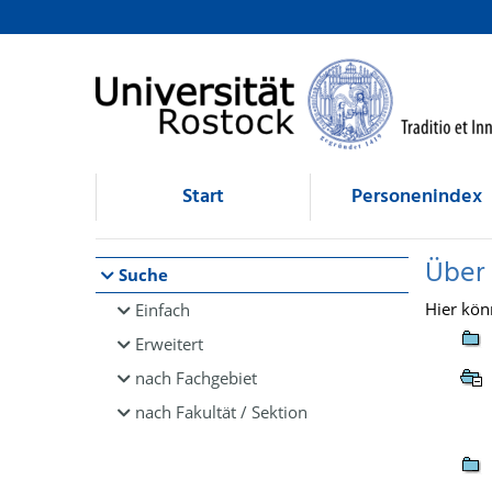
Browsen
direkt zum Inhalt
Start
Personenindex
Über
Suche
Hier kön
Einfach
Erweitert
nach Fachgebiet
nach Fakultät / Sektion