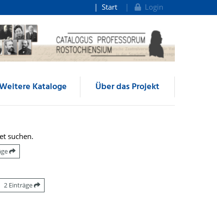
Start
Login
Weitere Kataloge
Über das Projekt
et suchen.
räge
2 Einträge