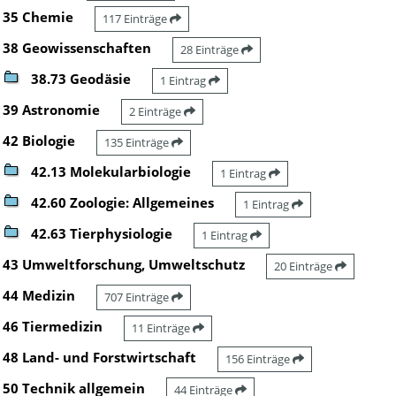
35 Chemie
117 Einträge
38 Geowissenschaften
28 Einträge
38.73 Geodäsie
1 Eintrag
39 Astronomie
2 Einträge
42 Biologie
135 Einträge
42.13 Molekularbiologie
1 Eintrag
42.60 Zoologie: Allgemeines
1 Eintrag
42.63 Tierphysiologie
1 Eintrag
43 Umweltforschung, Umweltschutz
20 Einträge
44 Medizin
707 Einträge
46 Tiermedizin
11 Einträge
48 Land- und Forstwirtschaft
156 Einträge
50 Technik allgemein
44 Einträge