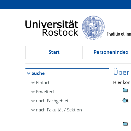
Browsen
direkt zum Inhalt
Start
Personenindex
Über
Suche
Hier kön
Einfach
Erweitert
nach Fachgebiet
nach Fakultät / Sektion