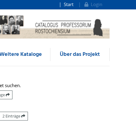
Start
Login
Weitere Kataloge
Über das Projekt
et suchen.
räge
2 Einträge