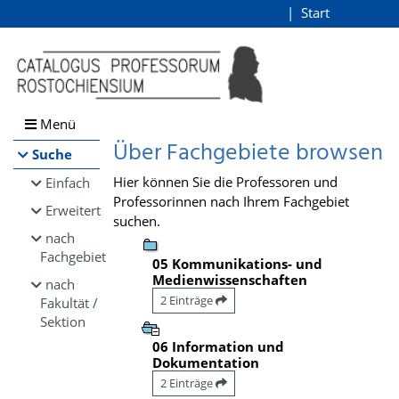
Browsen
Start
Login
direkt zum Inhalt
Menü
Über Fachgebiete browsen
Suche
Hier können Sie die Professoren und
Einfach
Professorinnen nach Ihrem Fachgebiet
Erweitert
suchen.
nach
Fachgebiet
05 Kommunikations- und
Medienwissenschaften
nach
2 Einträge
Fakultät /
Sektion
06 Information und
Dokumentation
2 Einträge