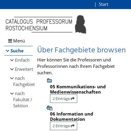
Browsen
Start
Login
direkt zum Inhalt
Menü
Über Fachgebiete browsen
Suche
Hier können Sie die Professoren und
Einfach
Professorinnen nach Ihrem Fachgebiet
Erweitert
suchen.
nach
Fachgebiet
05 Kommunikations- und
Medienwissenschaften
nach
2 Einträge
Fakultät /
Sektion
06 Information und
Dokumentation
2 Einträge