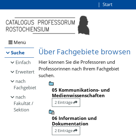
Browsen
Start
Login
direkt zum Inhalt
Menü
Über Fachgebiete browsen
Suche
Hier können Sie die Professoren und
Einfach
Professorinnen nach Ihrem Fachgebiet
Erweitert
suchen.
nach
Fachgebiet
05 Kommunikations- und
Medienwissenschaften
nach
2 Einträge
Fakultät /
Sektion
06 Information und
Dokumentation
2 Einträge