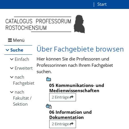
Browsen
Start
Login
direkt zum Inhalt
Menü
Über Fachgebiete browsen
Suche
Hier können Sie die Professoren und
Einfach
Professorinnen nach Ihrem Fachgebiet
Erweitert
suchen.
nach
Fachgebiet
05 Kommunikations- und
Medienwissenschaften
nach
2 Einträge
Fakultät /
Sektion
06 Information und
Dokumentation
2 Einträge