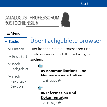
Browsen
Start
Login
direkt zum Inhalt
Menü
Über Fachgebiete browsen
Suche
Hier können Sie die Professoren und
Einfach
Professorinnen nach Ihrem Fachgebiet
Erweitert
suchen.
nach
Fachgebiet
05 Kommunikations- und
Medienwissenschaften
nach
2 Einträge
Fakultät /
Sektion
06 Information und
Dokumentation
2 Einträge