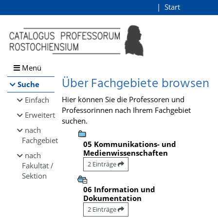
Browsen
Start
Login
direkt zum Inhalt
Menü
Über Fachgebiete browsen
Suche
Hier können Sie die Professoren und
Einfach
Professorinnen nach Ihrem Fachgebiet
Erweitert
suchen.
nach
Fachgebiet
05 Kommunikations- und
Medienwissenschaften
nach
2 Einträge
Fakultät /
Sektion
06 Information und
Dokumentation
2 Einträge