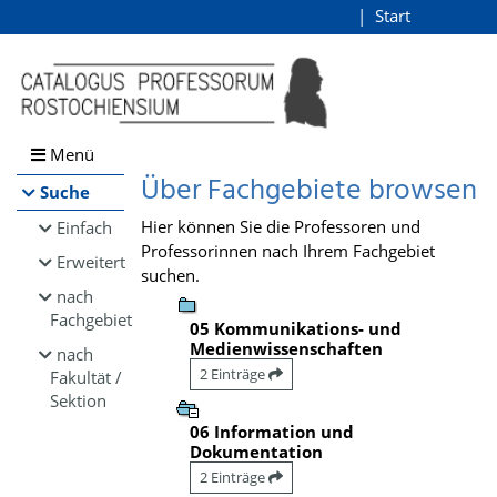
Browsen
Start
Login
direkt zum Inhalt
Menü
Über Fachgebiete browsen
Suche
Hier können Sie die Professoren und
Einfach
Professorinnen nach Ihrem Fachgebiet
Erweitert
suchen.
nach
Fachgebiet
05 Kommunikations- und
Medienwissenschaften
nach
2 Einträge
Fakultät /
Sektion
06 Information und
Dokumentation
2 Einträge