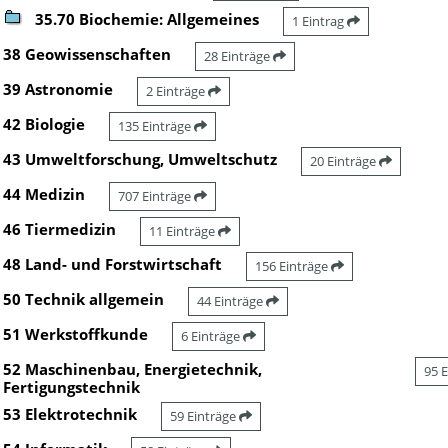
35.70 Biochemie: Allgemeines
1 Eintrag
38 Geowissenschaften
28 Einträge
39 Astronomie
2 Einträge
42 Biologie
135 Einträge
43 Umweltforschung, Umweltschutz
20 Einträge
44 Medizin
707 Einträge
46 Tiermedizin
11 Einträge
48 Land- und Forstwirtschaft
156 Einträge
50 Technik allgemein
44 Einträge
51 Werkstoffkunde
6 Einträge
52 Maschinenbau, Energietechnik,
95 
Fertigungstechnik
53 Elektrotechnik
59 Einträge