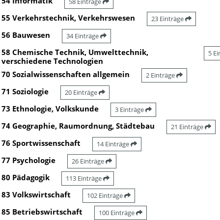
54 Informatik
58 Einträge
55 Verkehrstechnik, Verkehrswesen
23 Einträge
56 Bauwesen
34 Einträge
58 Chemische Technik, Umwelttechnik,
5 E
verschiedene Technologien
70 Sozialwissenschaften allgemein
2 Einträge
71 Soziologie
20 Einträge
73 Ethnologie, Volkskunde
3 Einträge
74 Geographie, Raumordnung, Städtebau
21 Einträge
76 Sportwissenschaft
14 Einträge
77 Psychologie
26 Einträge
80 Pädagogik
113 Einträge
83 Volkswirtschaft
102 Einträge
85 Betriebswirtschaft
100 Einträge