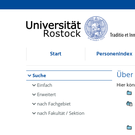
Browsen
direkt zum Inhalt
Start
Personenindex
Über
Suche
Hier kön
Einfach
Erweitert
nach Fachgebiet
nach Fakultät / Sektion