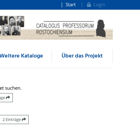
Start
Login
Weitere Kataloge
Über das Projekt
et suchen.
räge
2 Einträge