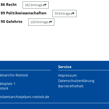
86 Recht
262 Einträge
89 Politikwissenschaften
59 Einträge
90 Gelehrte
220 Einträge
Service
ätsarchiv Rostock
Impressum
Datenschutzerklärung
ätsplatz 1
Barrierefreiheit
stock
sitaetsarchiv(at)uni-rostock.de