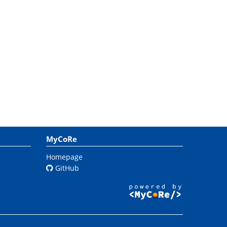
MyCoRe
Homepage
GitHub