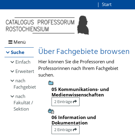
Browsen
Start
Login
direkt zum Inhalt
Menü
Über Fachgebiete browsen
Suche
Hier können Sie die Professoren und
Einfach
Professorinnen nach Ihrem Fachgebiet
Erweitert
suchen.
nach
Fachgebiet
05 Kommunikations- und
Medienwissenschaften
nach
2 Einträge
Fakultät /
Sektion
06 Information und
Dokumentation
2 Einträge