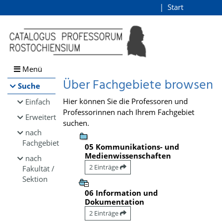
Browsen
Start
Login
direkt zum Inhalt
Menü
Über Fachgebiete browsen
Suche
Hier können Sie die Professoren und
Einfach
Professorinnen nach Ihrem Fachgebiet
Erweitert
suchen.
nach
Fachgebiet
05 Kommunikations- und
Medienwissenschaften
nach
2 Einträge
Fakultät /
Sektion
06 Information und
Dokumentation
2 Einträge