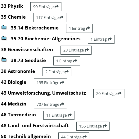
33 Physik
90 Einträge
35 Chemie
117 Einträge
35.14 Elektrochemie
1 Eintrag
35.70 Biochemie: Allgemeines
1 Eintrag
38 Geowissenschaften
28 Einträge
38.73 Geodäsie
1 Eintrag
39 Astronomie
2 Einträge
42 Biologie
135 Einträge
43 Umweltforschung, Umweltschutz
20 Einträge
44 Medizin
707 Einträge
46 Tiermedizin
11 Einträge
48 Land- und Forstwirtschaft
156 Einträge
50 Technik allgemein
44 Einträge