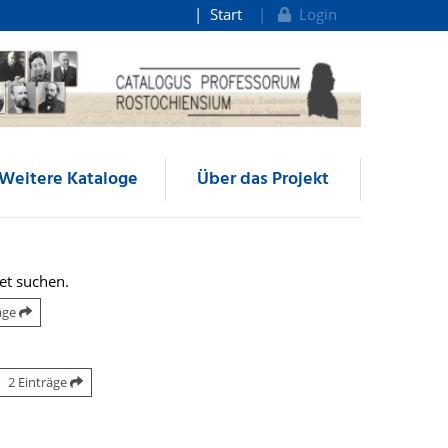
Start
Login
Weitere Kataloge
Über das Projekt
et suchen.
räge
2 Einträge