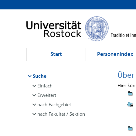
Browsen
direkt zum Inhalt
Start
Personenindex
Über
Suche
Hier kön
Einfach
Erweitert
nach Fachgebiet
nach Fakultät / Sektion