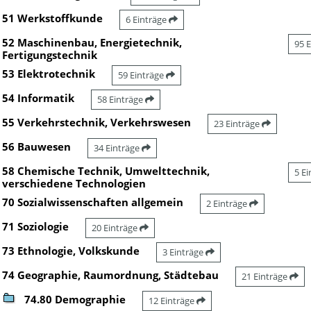
51 Werkstoffkunde
6 Einträge
52 Maschinenbau, Energietechnik,
95 
Fertigungstechnik
53 Elektrotechnik
59 Einträge
54 Informatik
58 Einträge
55 Verkehrstechnik, Verkehrswesen
23 Einträge
56 Bauwesen
34 Einträge
58 Chemische Technik, Umwelttechnik,
5 E
verschiedene Technologien
70 Sozialwissenschaften allgemein
2 Einträge
71 Soziologie
20 Einträge
73 Ethnologie, Volkskunde
3 Einträge
74 Geographie, Raumordnung, Städtebau
21 Einträge
74.80 Demographie
12 Einträge