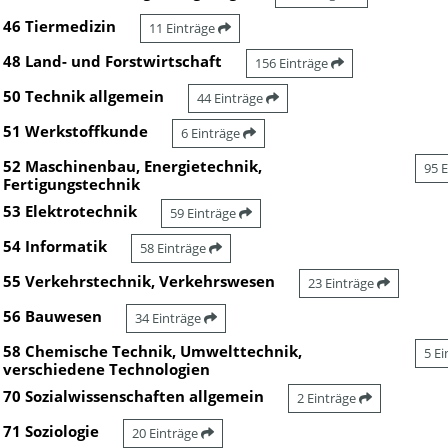
46 Tiermedizin
11 Einträge
48 Land- und Forstwirtschaft
156 Einträge
50 Technik allgemein
44 Einträge
51 Werkstoffkunde
6 Einträge
52 Maschinenbau, Energietechnik,
95 
Fertigungstechnik
53 Elektrotechnik
59 Einträge
54 Informatik
58 Einträge
55 Verkehrstechnik, Verkehrswesen
23 Einträge
56 Bauwesen
34 Einträge
58 Chemische Technik, Umwelttechnik,
5 E
verschiedene Technologien
70 Sozialwissenschaften allgemein
2 Einträge
71 Soziologie
20 Einträge