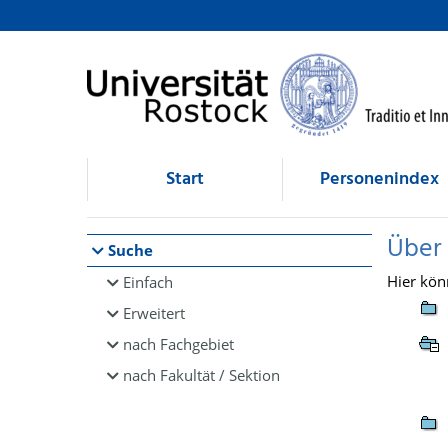
Browsen
direkt zum Inhalt
Start
Personenindex
Über
Suche
Hier kön
Einfach
Erweitert
nach Fachgebiet
nach Fakultät / Sektion