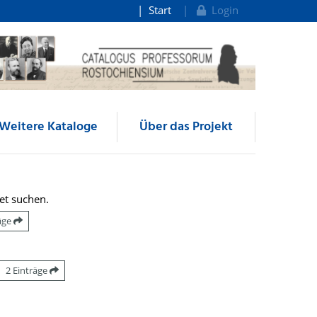
Start
Login
Weitere Kataloge
Über das Projekt
et suchen.
räge
2 Einträge