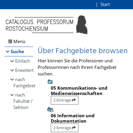
Browsen
Start
Login
direkt zum Inhalt
Menü
Über Fachgebiete browsen
Suche
Hier können Sie die Professoren und
Einfach
Professorinnen nach Ihrem Fachgebiet
Erweitert
suchen.
nach
Fachgebiet
05 Kommunikations- und
Medienwissenschaften
nach
2 Einträge
Fakultät /
Sektion
06 Information und
Dokumentation
2 Einträge