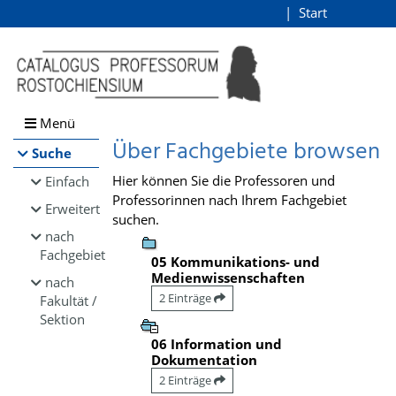
Browsen
Start
Login
direkt zum Inhalt
Menü
Über Fachgebiete browsen
Suche
Hier können Sie die Professoren und
Einfach
Professorinnen nach Ihrem Fachgebiet
Erweitert
suchen.
nach
Fachgebiet
05 Kommunikations- und
Medienwissenschaften
nach
2 Einträge
Fakultät /
Sektion
06 Information und
Dokumentation
2 Einträge