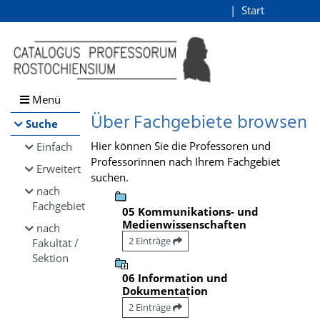
Browsen
Start
Login
direkt zum Inhalt
Menü
Über Fachgebiete browsen
Suche
Hier können Sie die Professoren und
Einfach
Professorinnen nach Ihrem Fachgebiet
Erweitert
suchen.
nach
Fachgebiet
05 Kommunikations- und
Medienwissenschaften
nach
2 Einträge
Fakultät /
Sektion
06 Information und
Dokumentation
2 Einträge