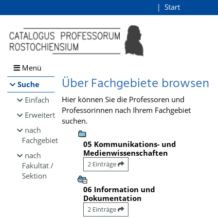
Browsen
Start
Login
direkt zum Inhalt
Menü
Über Fachgebiete browsen
Suche
Hier können Sie die Professoren und
Einfach
Professorinnen nach Ihrem Fachgebiet
Erweitert
suchen.
nach
Fachgebiet
05 Kommunikations- und
Medienwissenschaften
nach
2 Einträge
Fakultät /
Sektion
06 Information und
Dokumentation
2 Einträge