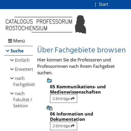
Browsen
Start
Login
direkt zum Inhalt
Menü
Über Fachgebiete browsen
Suche
Hier können Sie die Professoren und
Einfach
Professorinnen nach Ihrem Fachgebiet
Erweitert
suchen.
nach
Fachgebiet
05 Kommunikations- und
Medienwissenschaften
nach
2 Einträge
Fakultät /
Sektion
06 Information und
Dokumentation
2 Einträge