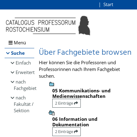
Browsen
Start
Login
direkt zum Inhalt
Menü
Über Fachgebiete browsen
Suche
Hier können Sie die Professoren und
Einfach
Professorinnen nach Ihrem Fachgebiet
Erweitert
suchen.
nach
Fachgebiet
05 Kommunikations- und
Medienwissenschaften
nach
2 Einträge
Fakultät /
Sektion
06 Information und
Dokumentation
2 Einträge