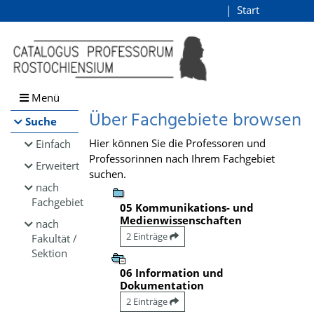
Browsen
Start
Login
direkt zum Inhalt
Menü
Über Fachgebiete browsen
Suche
Hier können Sie die Professoren und
Einfach
Professorinnen nach Ihrem Fachgebiet
Erweitert
suchen.
nach
Fachgebiet
05 Kommunikations- und
Medienwissenschaften
nach
2 Einträge
Fakultät /
Sektion
06 Information und
Dokumentation
2 Einträge