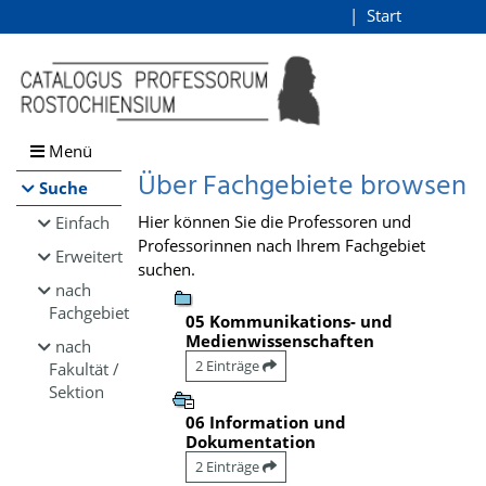
Browsen
Start
Login
direkt zum Inhalt
Menü
Über Fachgebiete browsen
Suche
Hier können Sie die Professoren und
Einfach
Professorinnen nach Ihrem Fachgebiet
Erweitert
suchen.
nach
Fachgebiet
05 Kommunikations- und
Medienwissenschaften
nach
2 Einträge
Fakultät /
Sektion
06 Information und
Dokumentation
2 Einträge