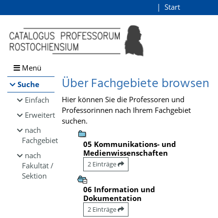
Browsen
Start
Login
direkt zum Inhalt
Menü
Über Fachgebiete browsen
Suche
Hier können Sie die Professoren und
Einfach
Professorinnen nach Ihrem Fachgebiet
Erweitert
suchen.
nach
Fachgebiet
05 Kommunikations- und
Medienwissenschaften
nach
2 Einträge
Fakultät /
Sektion
06 Information und
Dokumentation
2 Einträge