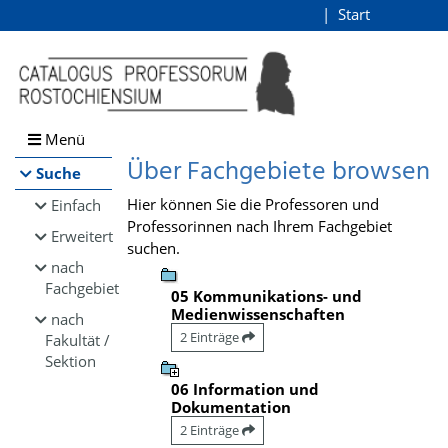
Browsen
Start
Login
direkt zum Inhalt
Menü
Über Fachgebiete browsen
Suche
Hier können Sie die Professoren und
Einfach
Professorinnen nach Ihrem Fachgebiet
Erweitert
suchen.
nach
Fachgebiet
05 Kommunikations- und
Medienwissenschaften
nach
2 Einträge
Fakultät /
Sektion
06 Information und
Dokumentation
2 Einträge