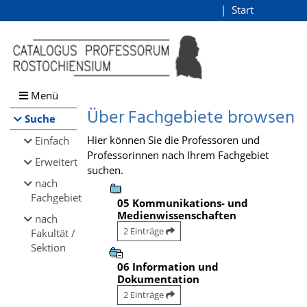
Browsen
Start
Login
direkt zum Inhalt
Menü
Über Fachgebiete browsen
Suche
Hier können Sie die Professoren und
Einfach
Professorinnen nach Ihrem Fachgebiet
Erweitert
suchen.
nach
Fachgebiet
05 Kommunikations- und
Medienwissenschaften
nach
2 Einträge
Fakultät /
Sektion
06 Information und
Dokumentation
2 Einträge